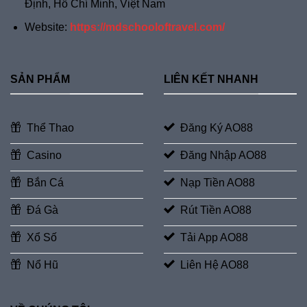
Định, Hồ Chí Minh, Việt Nam
Website:
https://mdschooloftravel.com/
SẢN PHẨM
LIÊN KẾT NHANH
Thể Thao
Đăng Ký AO88
Casino
Đăng Nhập AO88
Bắn Cá
Nạp Tiền AO88
Đá Gà
Rút Tiền AO88
Xổ Số
Tải App AO88
Nổ Hũ
Liên Hệ AO88