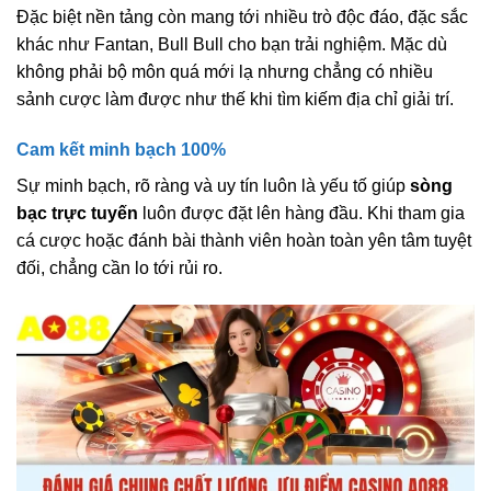
Đặc biệt nền tảng còn mang tới nhiều trò độc đáo, đặc sắc
khác như Fantan, Bull Bull cho bạn trải nghiệm. Mặc dù
không phải bộ môn quá mới lạ nhưng chẳng có nhiều
sảnh cược làm được như thế khi tìm kiếm địa chỉ giải trí.
Cam kết minh bạch 100%
Sự minh bạch, rõ ràng và uy tín luôn là yếu tố
giúp
sòng
bạc trực tuyến
luôn được đặt lên hàng đầu. Khi tham gia
cá cược hoặc đánh bài thành viên hoàn toàn yên tâm tuyệt
đối, chẳng cần lo tới rủi ro.