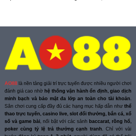
AO88
là nền tảng giải trí trực tuyến được nhiều người chơi
đánh giá cao nhờ
hệ thống vận hành ổn định, giao dịch
minh bạch và bảo mật đa lớp an toàn cho tài khoản
.
Sân chơi cung cấp đầy đủ các hạng mục hấp dẫn như
thể
thao trực tuyến, casino live, slot đổi thưởng, bắn cá, xổ
số và game bài
, nổi bật với các sảnh
baccarat, rồng hổ,
poker cùng tỷ lệ trả thưởng cạnh tranh
. Chỉ với vài