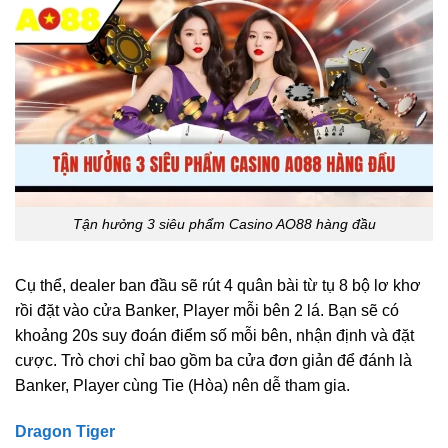
Tận hưởng 3 siêu phẩm Casino AO88 hàng đầu
Cụ thể, dealer ban đầu sẽ rút 4 quân bài từ tụ 8 bộ lơ khơ
rồi đặt vào cửa Banker, Player mỗi bên 2 lá. Bạn sẽ có
khoảng 20s suy đoán điểm số mỗi bên, nhận định và đặt
cược. Trò chơi chỉ bao gồm ba cửa đơn giản để đánh là
Banker, Player cùng Tie (Hòa) nên dễ tham gia.
Dragon Tiger