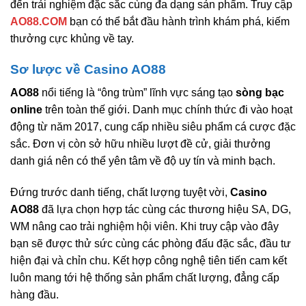
đến trải nghiệm đặc sắc cùng đa dạng sản phẩm. Truy cập
AO88.COM
bạn có thể bắt đầu hành trình khám phá, kiếm
thưởng cực khủng về tay.
Sơ lược về Casino AO88
AO88
nổi tiếng là “ông trùm” lĩnh vực sáng tạo
sòng bạc
online
trên toàn thế giới. Danh mục chính thức đi vào hoạt
động từ năm 2017, cung cấp nhiều siêu phẩm cá cược đặc
sắc. Đơn vị còn sở hữu nhiều lượt đề cử, giải thưởng
danh giá nên có thể yên tâm về độ uy tín và minh bạch.
Đứng trước danh tiếng, chất lượng tuyệt vời,
Casino
AO88
đã lựa chọn hợp tác cùng các thương hiệu SA, DG,
WM nâng cao trải nghiệm hội viên. Khi truy cập vào đây
bạn sẽ được thử sức cùng các phòng đấu đặc sắc, đầu tư
hiện đại và chỉn chu. Kết hợp công nghệ tiên tiến cam kết
luôn mang tới hệ thống sản phẩm chất lượng, đẳng cấp
hàng đầu.