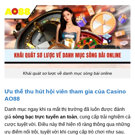
Khái quát sơ lược về danh mục sòng bài online
Ưu thế thu hút hội viên tham gia của Casino
AO88
Danh mục ngay khi ra mắt thị trường đã luôn được đánh
giá
sòng bạc trực tuyến an toàn
, cung cấp trải nghiệm cá
cược tuyệt vời. Điều này thể hiện rõ ràng thông qua những
ưu điểm nổi trội, tuyệt vời khi cung cấp trò chơi như sau.