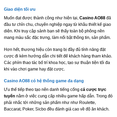
Giao diện tối ưu
Muốn đạt được thành công như hiện tại,
Casino AO88
đã
đầu tư chỉn chu, chuyên nghiệp ngay từ khâu thiết kế giao
diện. Khi truy cập sảnh bạn sẽ thấy toàn bộ phông nền
mang màu sắc đặc trưng, làm nổi bật thông tin, sản phẩm.
Hơn hết, thương hiệu còn trang bị đầy đủ tính năng đặt
cược đi kèm hướng dẫn chi tiết để khách hàng tham khảo.
Các phím thao tác bố trí khoa học, tạo sự thuận tiện tối đa
khi vào chơi game hay đặt cược.
Casino AO88 có hệ thống game đa dạng
Ưu thế tiếp theo tạo nên danh tiếng cổng
cá cược trực
tuyến
nằm ở việc cung cấp nhiều game hấp dẫn. Trong đó
phải nhắc tới những sản phẩm như như Roulette,
Baccarat, Poker, Sicbo đều đánh giá cao về độ ăn khách.