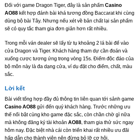
Đối với game Dragon Tiger, đây là sản phẩm
Casino
AO88
kết hợp đánh bài khá tương đồng Baccarat khi cùng
dùng bộ bài Tây. Nhưng nếu xét về bản chất lại sản phẩm
sẽ có quy tắc tham gia đơn giản hơn rất nhiều.
Trong mỗi ván dealer sẽ lấy từ tụ khoảng 2 lá bài để vào
cửa Dragon và Tiger. Khách hàng tham dự cần đoán và
xuống cược tương ứng trong vòng 15s. Điểm độc đáo của
bộ môn này là đa dạng cửa, ví dụ đặt cho điểm, chất, màu
sắc.
Lời kết
Bài viết tổng hợp đầy đủ thông tin liên quan tới sảnh game
Casino AO88
gửi đến quý khách hàng. Trước những ưu
thế nổi bật cùng kho game đặc sắc, còn chần chờ gì nữa
mà không đăng ký tài khoản
AO88
, tham gia thử sức ngay
hôm nay. Đặc biệt nhà cái còn triển khai rất nhiều ưu đãi
hấp dẫn cho thành viên nên đừng bỏ lỡ cơ hội.