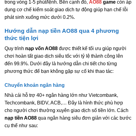
trong vòng 1-5 phút/lệnh. Bên cạnh đó,
AO88
game
còn áp
dụng cơ chế kiểm soát giao dịch tự động giúp hạn chế lỗi
phát sinh xuống mức dưới 0.2%.
Hướng dẫn nạp tiền AO88 qua 4 phương
thức tiện lợi
Quy trình
nạp vốn AO88
được thiết kế tối ưu giúp người
chơi hoàn tất giao dịch siêu tốc với tỷ lệ thành công lên
đến 99.9%. Dưới đây là hướng dẫn chi tiết cho từng
phương thức để bạn không gặp sự cố khi thao tác:
Chuyển khoản ngân hàng
Nhà cái hỗ trợ 40+ ngân hàng lớn như Vietcombank,
Techcombank, BIDV, ACB,… Đây là hình thức phù hợp
cho người chơi thường xuyên giao dịch số tiền lớn. Cách
nạp tiền AO88
qua ngân hàng siêu đơn giản với các bước
cụ thể như sau: