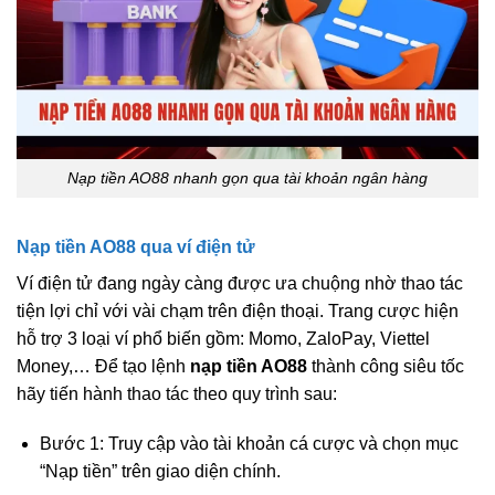
Nạp tiền AO88 nhanh gọn qua tài khoản ngân hàng
Nạp tiền AO88 qua ví điện tử
Ví điện tử đang ngày càng được ưa chuộng nhờ thao tác
tiện lợi chỉ với vài chạm trên điện thoại. Trang cược hiện
hỗ trợ 3 loại ví phổ biến gồm: Momo, ZaloPay, Viettel
Money,… Để tạo lệnh
nạp tiền AO88
thành công siêu tốc
hãy tiến hành thao tác theo quy trình sau:
Bước 1: Truy cập vào tài khoản cá cược và chọn mục
“Nạp tiền” trên giao diện chính.