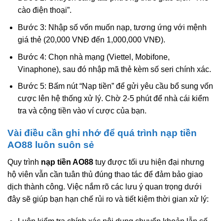
cào điện thoại”.
Bước 3: Nhập số vốn muốn nạp, tương ứng với mệnh
giá thẻ (20,000 VNĐ đến 1,000,000 VNĐ).
Bước 4: Chọn nhà mạng (Viettel, Mobifone,
Vinaphone), sau đó nhập mã thẻ kèm số seri chính xác.
Bước 5: Bấm nút “Nạp tiền” để gửi yêu cầu bổ sung vốn
cược lên hệ thống xử lý. Chờ 2-5 phút để nhà cái kiểm
tra và cộng tiền vào ví cược của bạn.
Vài điều cần ghi nhớ để quá trình nạp tiền
AO88 luôn suôn sẻ
Quy trình
nạp tiền AO88
tuy được tối ưu hiện đại nhưng
hộ viên vẫn cần tuân thủ đúng thao tác để đảm bảo giao
dịch thành công. Việc nắm rõ các lưu ý quan trọng dưới
đây sẽ giúp bạn hạn chế rủi ro và tiết kiệm thời gian xử lý: