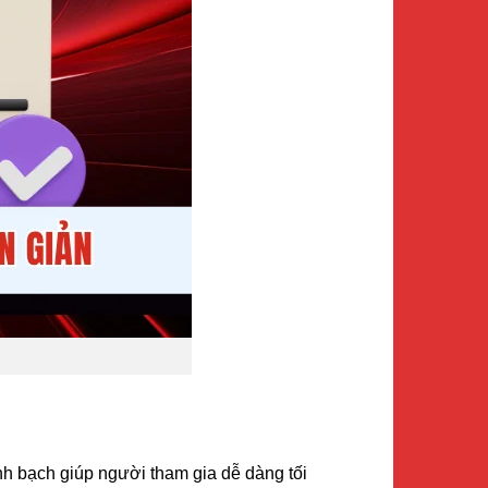
nh bạch giúp người tham gia dễ dàng tối