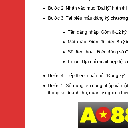
Bước 2: Nhấn vào mục “Đại lý” hiển thị 
Bước 3: Tại biểu mẫu đăng ký
chương t
Tên đăng nhập: Gồm 6-12 ký t
Mật khẩu: Điền tối thiểu 8 k
Số điện thoại: Điền đúng số 
Email: Địa chỉ email hợp lệ, 
Bước 4: Tiếp theo, nhấn nút “Đăng ký” đ
Bước 5: Sử dụng tên đăng nhập và mật k
thống kê doanh thu, quản lý người chơi