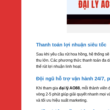
Thanh toán lợi nhuận siêu tốc
Sau khi yêu cầu rút hoa hồng, hệ thống sẽ
thu lớn. Các phương thức thanh toán đa dạn
thể rút lợi nhuận linh hoạt.
Đội ngũ hỗ trợ vận hành 24/7, p
Khi tham gia
đại lý AO88
, mỗi thành viên
vòng 2-5 phút giúp giải quyết nhanh mọi vấ
và tối ưu hiệu suất marketing.