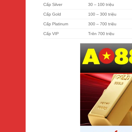
Cấp Silver
30 – 100 triệu
Cấp Gold
100 – 300 triệu
Cấp Platinum
300 – 700 triệu
Cấp VIP
Trên 700 triệu