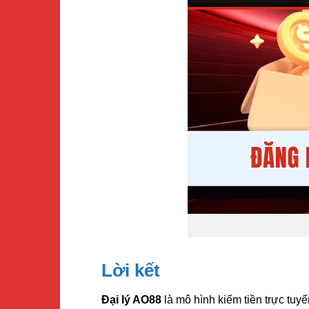
Lời kết
Đại lý AO88
là mô hình kiếm tiền trực tuy