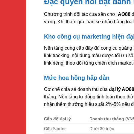
Đặc quyền nổi bật dành 
Chương trình đối tác của sân chơi
AO88
đ
vững. Khi tham gia, bạn sẽ nhận hàng loạt 
Kho công cụ marketing hiện đại
Nền tảng cung cấp đầy đủ công cụ quảng
link tracking, nội dung mẫu được tối ưu sẵ
link riêng, theo dõi từng chiến dịch marke
Mức hoa hồng hấp dẫn
Cơ chế chia sẻ doanh thu của
đại lý AO8
tháng. Nền tảng tự động tính toán theo th
nhận thêm thưởng hiệu suất 2%-5% nếu đ
Cấp độ đại lý
Doanh thu tháng (VN
Cấp Starter
Dưới 30 triệu