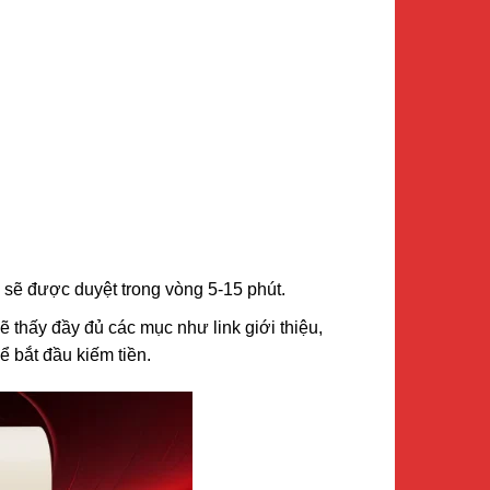
n sẽ được duyệt trong vòng 5-15 phút.
 thấy đầy đủ các mục như link giới thiệu,
ể bắt đầu kiếm tiền.