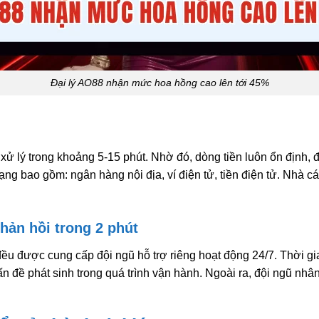
Đại lý AO88 nhận mức hoa hồng cao lên tới 45%
 xử lý trong khoảng 5-15 phút. Nhờ đó, dòng tiền luôn ổn định,
g bao gồm: ngân hàng nội địa, ví điện tử, tiền điện tử. Nhà cá
hản hồi trong 2 phút
 đều được cung cấp đội ngũ hỗ trợ riêng hoạt động 24/7. Thời g
n đề phát sinh trong quá trình vận hành. Ngoài ra, đội ngũ nhân