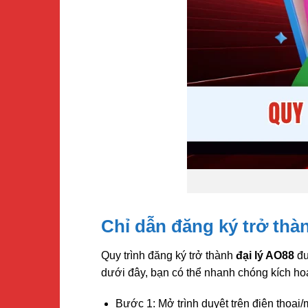
Chỉ dẫn đăng ký trở thà
Quy trình đăng ký trở thành
đại lý AO88
đư
dưới đây, bạn có thể nhanh chóng kích hoạt
Bước 1: Mở trình duyệt trên điện thoại/